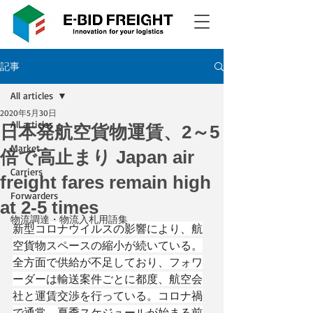
記事
All articles
2020年5月30日
All articles
日本発航空貨物運賃、2～5
Market
倍で高止まり Japan air
Carriers
freight fares remain high
Forwarders
at 2-5 times
物流調達・物流入札用語集
新型コロナウイルスの影響により、航
空貨物スペースの縮小が続いている。
全方面で供給が不足しており、フォワ
ーダーは輸送案件ごとに都度、航空会
社と運賃交渉を行っている。コロナ禍
で通常、夏季スケジュールが始まる前