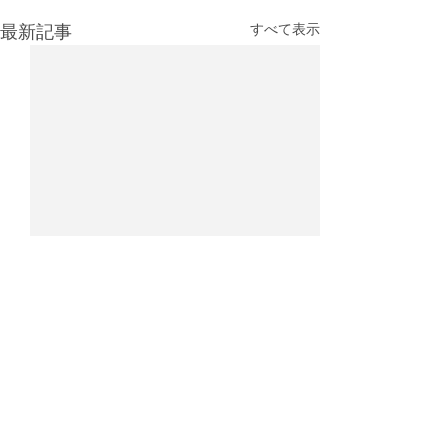
最新記事
すべて表示
IATA：4月の航空貨物輸送
2025年航空貨
需要は4％増、アジア主導
キング：香港が
で回復も中東情勢が重荷
持
国際航空運送協会（IATA）が
国際空港評議会（A
コメント