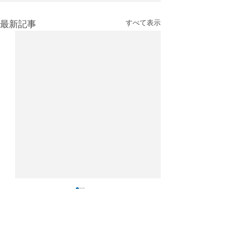
最新記事
すべて表示
IATA：4月の航空貨物輸送
2025年航空貨
需要は4％増、アジア主導
キング：香港が
で回復も中東情勢が重荷
持