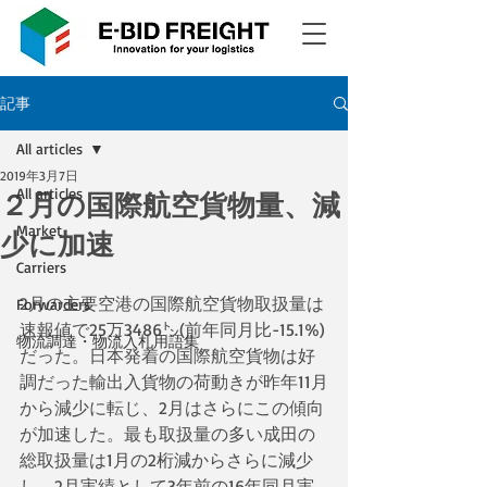
記事
All articles
2019年3月7日
All articles
２月の国際航空貨物量、減
Market
少に加速
Carriers
2月の主要空港の国際航空貨物取扱量は
Forwarders
速報値で25万3486㌧(前年同月比-15.1%)
物流調達・物流入札用語集
だった。日本発着の国際航空貨物は好
調だった輸出入貨物の荷動きが昨年11月
から減少に転じ、2月はさらにこの傾向
が加速した。最も取扱量の多い成田の
総取扱量は1月の2桁減からさらに減少
し、2月実績として3年前の16年同月実