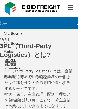
記事
All articles
6月3日
All articles
3PL（Third-Party
Market
Logistics）とは?
Carriers
定義
Forwarders
3PL（Third-Party Logistics）とは、企業
物流調達・物流入札用語集
が自社で行っている物流業務の一部ま
たは全部を外部の物流専門企業へ委託
するサービスです。
輸送、保管、在庫管理、配送管理など
を包括的に請け負うことで、荷主企業
は本業に集中できるようになります。