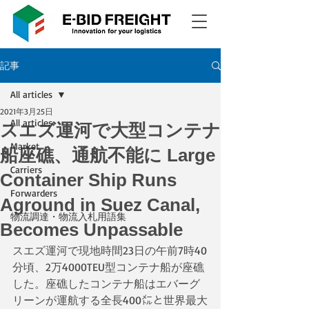
記事
All articles
2021年3月25日
All articles
スエズ運河で大型コンテナ
Market
船座礁、通航不能に Large
Carriers
Container Ship Runs
Forwarders
Aground in Suez Canal,
物流調達・物流入札用語集
Becomes Unpassable
スエズ運河で現地時間23日の午前7時40
分頃、2万4000TEU型コンテナ船が座礁
した。座礁したコンテナ船はエバーグ
リーンが運航する全長400㍍と世界最大