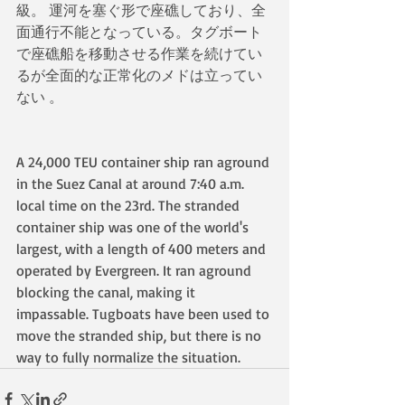
級。 運河を塞ぐ形で座礁しており、全
面通行不能となっている。タグボート
で座礁船を移動させる作業を続けてい
るが全面的な正常化のメドは立ってい
ない 。
A 24,000 TEU container ship ran aground 
in the Suez Canal at around 7:40 a.m. 
local time on the 23rd. The stranded 
container ship was one of the world's 
largest, with a length of 400 meters and 
operated by Evergreen. It ran aground 
blocking the canal, making it 
impassable. Tugboats have been used to 
move the stranded ship, but there is no 
way to fully normalize the situation.