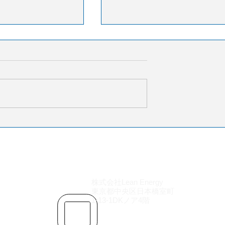
ャパシティー不足
ACTKとは
スト上昇 荷主に
ACTK（Available Cargo Tonne
戦略求める
ロジスティクスは6月の
Kilometers） は、航空会社が
ーン報告で、燃料価
できる貨物輸送能力を示す指
ャパシティーの縮小
す。 日本語では**「有効貨物
国の物流コストが上
ンキロ」または「提供貨物輸
の見方を示した。需
力」**と呼ばれます。 ACTKは
みながらも、規制強
輸送可能な貨物重量（トン） 
影響でトラック輸送
輸送距離（キロメートル） で
ら退出し、運賃は過
算されます。 ACTKの意味 ACT
達している。在庫数
「どれだけ貨物を運ぶ能力が
もかかわらず保管コ
株式会社Lean Energy
か」を表します。 例えば、 10
東京都中央区日本橋室町
、企業負担は拡大し
ン積載
1-13-1DKノア4階
にUPSやフェデック
ーク再編を進め、配