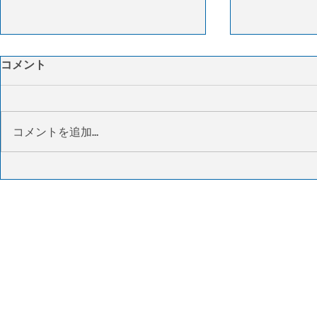
CMA CGM、FedEx物流事業
燃料高とキ
コメント
を14億ドルで買収へ
で米物流コ
柔軟な物流
CMA CGMグループは、フェデック
3PLのITS
スの3PL事業であるフェデックス
サプライチェ
コメントを追加…
サプライチェーンを約14億ドルで
格の上昇とキ
買収すると発表した。買収により
を背景に、米
傘下のCEVAロジスティクスの北
昇していると
米物流事業を大幅に拡大する。両
要は依然弱含
社は航空貨物と海上輸送でも長期
化や取締りの
提携を結び、輸送ネットワークの
能力が市場か
効率化やサプライチェーンの強化
去最高水準に
を進める。買収完了は今年中を予
量は横ばいに
定しており、規制当局の承認を条
ストも上昇し
件としている。
ている。さら
スはネットワ