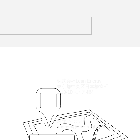
ional Air Transport
定義 荷主（Shipper）とは、貨
ion：国際航空運送協会）
を輸送するために物流サービ
空会社で構成される
利用する企業または個人を指
団体です。1945年に
す。 物流調達や物流入札では
部はカナダ・モント
荷主が輸送要件を定義し、運
ます。 IATAは、
社や物流事業者へ見積依頼や
、航空運送の標準
依頼を行います。 荷主の役割 
・旅客輸送の効率化
主は物流プロセスにおいて中
活動しています。現
な役割を担います。 主な役割
00社以上の航空会社
以下の通りです。 輸送要件の
り、世界の定期航空
株式会社Lean Energy
義 レーンの設定 RFQやRFPの
東京都中央区日本橋室町
応札者の評価 アワードの実施 
1-13-1DKノア4階
約管理 KPI管理
​お問い合わせ
support@ebidfreight.com