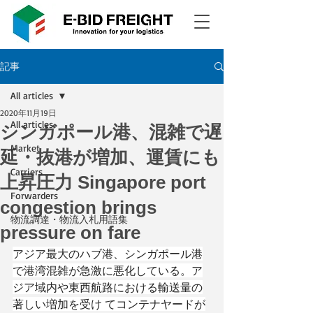
記事
All articles
2020年11月19日
All articles
シンガポール港、混雑で遅
Market
延・抜港が増加、運賃にも
Carriers
上昇圧力 Singapore port
Forwarders
congestion brings
物流調達・物流入札用語集
pressure on fare
アジア最大のハブ港、シンガポール港
で港湾混雑が急激に悪化している。ア
ジア域内や東西航路における輸送量の
著しい増加を受け てコンテナヤードが