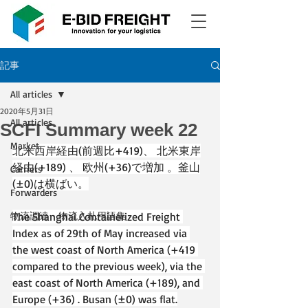
記事
All articles
2020年5月31日
All articles
SCFI Summary week 22
Market
北米西岸経由(前週比+419)、 北米東岸
経由(+189) 、 欧州(+36)で増加 。釜山
Carriers
(±0)は横ばい。
Forwarders
物流調達・物流入札用語集
The Shanghai Containerized Freight 
Index as of 29th of May increased via 
the west coast of North America (+419 
compared to the previous week), via the 
east coast of North America (+189), and 
Europe (+36) . Busan (±0) was flat.