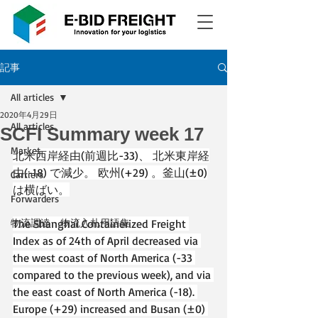
記事
All articles
2020年4月29日
All articles
SCFI Summary week 17
Market
北米西岸経由(前週比-33)、 北米東岸経
由(-18) で減少。 欧州(+29) 。釜山(±0)
Carriers
は横ばい。
Forwarders
物流調達・物流入札用語集
The Shanghai Containerized Freight 
Index as of 24th of April decreased via 
the west coast of North America (-33 
compared to the previous week), and via 
the east coast of North America (-18). 
Europe (+29) increased and Busan (±0) 