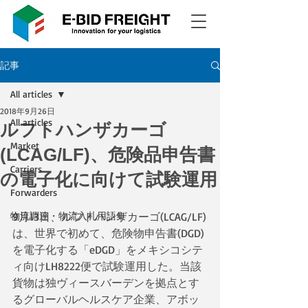
記事
All articles
2018年9月26日
All articles
ルフトハンザカーゴ
Market
(LCAG/LF)、危険品申告書
Carriers
の電子化に向けて試験運用
Forwarders
物流調達・物流入札用語集
9月13日、ルフトハンザカーゴ(LCAG/LF)
は、世界で初めて、危険物申告書(DGD)
を電子化する「eDGD」をメキシコシテ
ィ向けLH8222便で試験運用した。当該
貨物は独ヴィースバーデンを拠点とす
るグローバルヘルスケア企業、アボッ