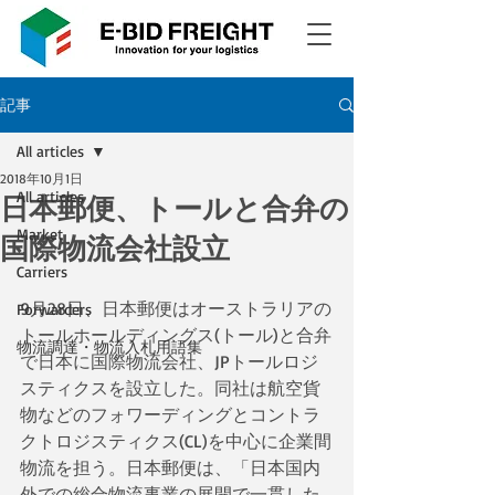
記事
All articles
2018年10月1日
All articles
日本郵便、トールと合弁の
Market
国際物流会社設立
Carriers
9月28日、日本郵便はオーストラリアの
Forwarders
トールホールディングス(トール)と合弁
物流調達・物流入札用語集
で日本に国際物流会社、JPトールロジ
スティクスを設立した。同社は航空貨
物などのフォワーディングとコントラ
クトロジスティクス(CL)を中心に企業間
物流を担う。日本郵便は、「日本国内
外での総合物流事業の展開で一貫した