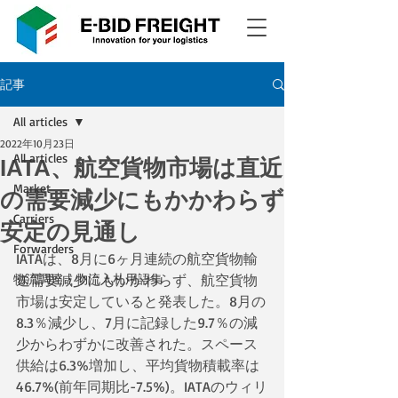
記事
All articles
2022年10月23日
All articles
IATA、航空貨物市場は直近
Market
の需要減少にもかかわらず
Carriers
安定の見通し
Forwarders
IATAは、8月に6ヶ月連続の航空貨物輸
物流調達・物流入札用語集
送需要減少にもかかわらず、航空貨物
市場は安定していると発表した。8月の
8.3％減少し、7月に記録した9.7％の減
少からわずかに改善された。スペース
供給は6.3%増加し、平均貨物積載率は
46.7%(前年同期比-7.5%)。IATAのウィリ