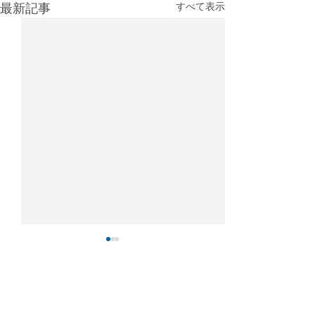
最新記事
すべて表示
IATA：4月の航空貨物輸送
2025年航空貨
需要は4％増、アジア主導
キング：香港が
で回復も中東情勢が重荷
持
国際航空運送協会（IATA）が
国際空港評議会（A
コメント
発表した2026年4月の航空貨
2025年の世界貨