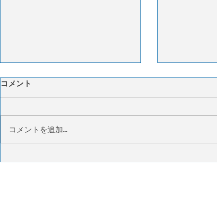
燃料高とキャパシティー不足
IATA：4
コメント
で米物流コスト上昇 荷主に
要は4％増
柔軟な物流戦略求める
復も中東情
3PLのITSロジスティクスは6月の
国際航空運送協
サプライチェーン報告で、燃料価
した2026年
コメントを追加…
格の上昇とキャパシティーの縮小
よると、世界
を背景に、米国の物流コストが上
は前年同月比
昇しているとの見方を示した。需
方、供給能力（
要は依然弱含みながらも、規制強
少し、貨物搭
化や取締りの影響でトラック輸送
上昇して46.
能力が市場から退出し、運賃は過
では、アジア太
去最高水準に達している。在庫数
増と最も高い
量は横ばいにもかかわらず保管コ
6.0％増加