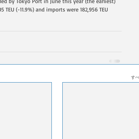
d by Tokyo Port in June this year (the earliest) 
05 TEU (-11.9%) and imports were 182,956 TEU 
す