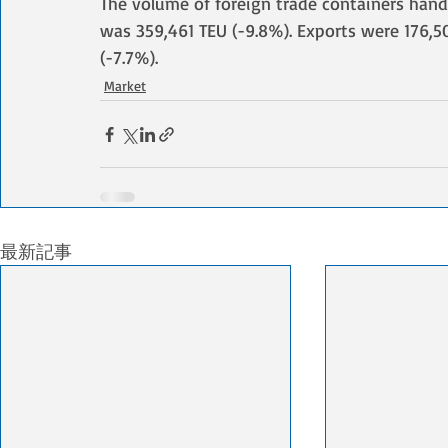
The volume of foreign trade containers handle
was 359,461 TEU (-9.8%). Exports were 176,5
(-7.7%).
Market
最新記事