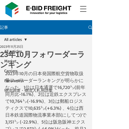
記事
All articles
2023年11月25日
All articles
23年10月フォワーダーラ
Market
ンキング
Carriers
2023年10月の日本発国際航空貨物取扱
量フォワーダーランキングが明らかに
Forwarders
なった。1位は日本通運で16,720㌧(前年
物流調達・物流入札用語集
同月比-16.1%)、2位は近鉄エクスプレス
で10,764㌧(-16.9%)、3位は郵船ロジス
ティクスで10,635㌧(+6.3%) 、4位は西
日本鉄道国際物流事業本部(にしてつ)で
3,151㌧ (-22.9%)、5位は阪急阪神エクス
プレスで2,973㌧(-46.0%)だった。前月2