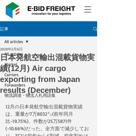
記事
All articles
2020年2月6日
All articles
日本発航空輸出混載貨物実
Market
績(12月) Air cargo
Carriers
exporting from Japan
Forwarders
results (December)
物流調達・物流入札用語集
12月の日本発航空輸出混載貨物実績
は、重量が7万8032㌧(前年同月
比-19.75%)、件数が25万5871件
(-10.66%)だった。全方面で減少してお
り、TC2は前年から4割減。前年割れは