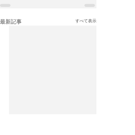
最新記事
すべて表示
IATA：4月の航空貨物輸送
2025年航空貨
需要は4％増、アジア主導
キング：香港が