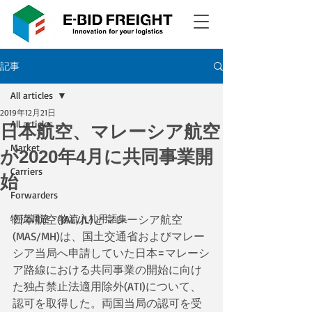
記事
All articles
2019年12月21日
All articles
日本航空、マレーシア航空
Market
が2020年4月に共同事業開
Carriers
始
Forwarders
物流調達・物流入札用語集
日本航空(JAL/JL)とマレーシア航空
(MAS/MH)は、国土交通省およびマレー
シア当局へ申請していた日本=マレーシ
ア路線における共同事業の開始に向け
た独占禁止法適用除外(ATI)について、
認可を取得した。両国当局の認可を受