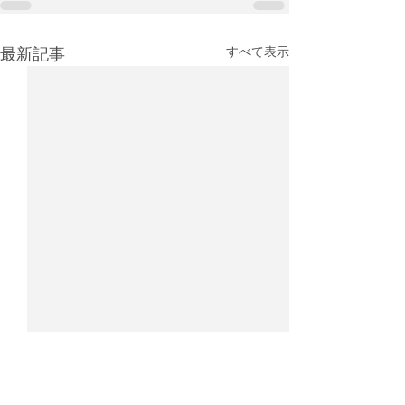
最新記事
すべて表示
UPS、フェデックスを抜
CargoAi、航
いて世界最大の貨物ハブ
送定時率ランキ