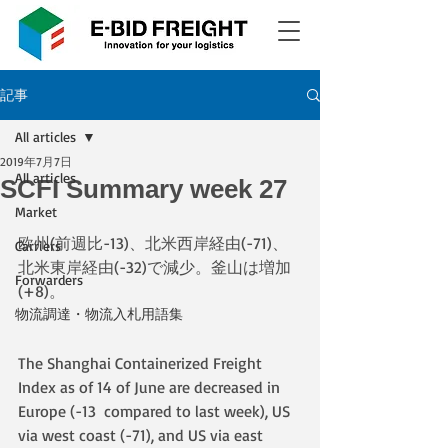
記事
All articles
2019年7月7日
All articles
SCFI Summary week 27
Market
欧州(前週比-13)、北米西岸経由(-71)、
Carriers
北米東岸経由(-32)で減少。釜山は増加
Forwarders
(+8)。
物流調達・物流入札用語集
The Shanghai Containerized Freight 
Index as of 14 of June are decreased in 
Europe (-13  compared to last week), US 
via west coast (-71), and US via east 