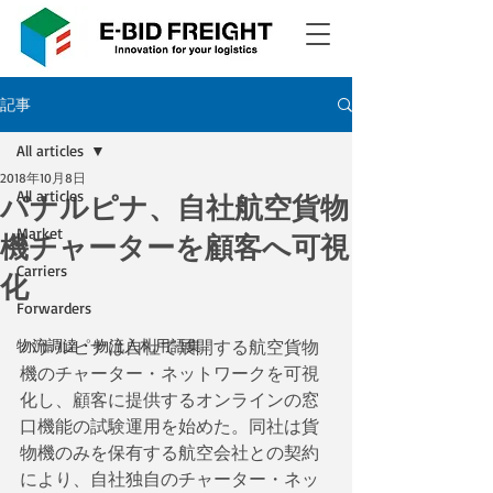
記事
All articles
2018年10月8日
All articles
パナルピナ、自社航空貨物
Market
機チャーターを顧客へ可視
Carriers
化
Forwarders
物流調達・物流入札用語集
パナルピナは自社で展開する航空貨物
機のチャーター・ネットワークを可視
化し、顧客に提供するオンラインの窓
口機能の試験運用を始めた。同社は貨
物機のみを保有する航空会社との契約
により、自社独自のチャーター・ネッ