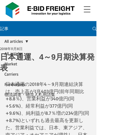
記事
All articles
2018年11月8日
All articles
日本通運、4～9月期決算発
Market
表
Carriers
日本通運の2018年4～9月期連結決算
Forwarders
は、売上高が1兆403億円(前年同期比
物流調達・物流入札用語集
+8.8％)、営業利益が340億円(同
+5.6%)、経常利益が377億円(同
+9.6%)、純利益が8.7％増の234億円(同
+8.7%)といずれも過去最高を更新し
た。営業利益では、日本、東アジア、
南アジア・オセアニアが増益し、日本