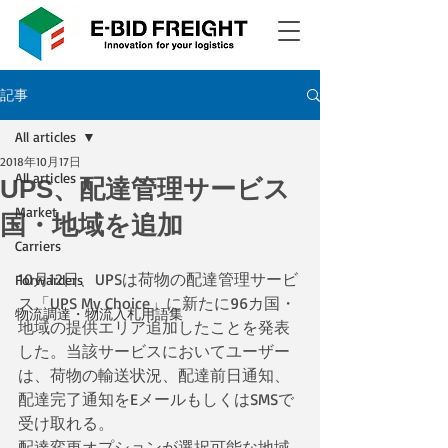
記事
All articles
2018年10月17日
All articles
UPS、配達管理サービス
Market
国・地域を追加
Carriers
10月12日、UPSは荷物の配達管理サービ
Forwarders
ス「UPS My Choice」に新たに96カ国・
物流調達・物流入札用語集
地域の提供エリア追加したことを発表
した。当該サービスにおいてユーザー
は、荷物の輸送状況、配達前日通知、
配達完了通知をEメールもしくはSMSで
受け取れる。
配達変更オプションが選択可能な地域