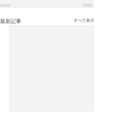
最新記事
すべて表示
UPS、フェデックスを抜
CargoAi、航
いて世界最大の貨物ハブ
送定時率ランキ