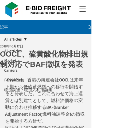
記事
All articles
2018年10月17日
All articles
OOCL、硫黄酸化物排出規
Market
制対応でBAF徴収を発表
Carriers
10月12日、香港の海運会社OOCLは来年
Forwarders
下期から低硫黄燃料への移行を開始す
物流調達・物流入札用語集
ると発表した。これに合わせて海上運
賃とは別建てとして、燃料油価格の変
動に合わせ推移するBAF(Bunker 
Adjustment Factor;燃料油調整金)の徴収
を開始する方針だ。
同社は「2020年発効のSOx(硫黄酸化物)