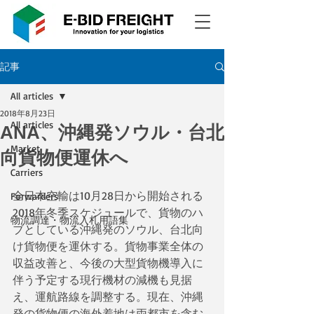
記事
All articles
2018年8月23日
All articles
ANA、沖縄発ソウル・台北
Market
向貨物便運休へ
Carriers
全日本空輸は10月28日から開始される
Forwarders
2018年冬季スケジュールで、貨物のハ
物流調達・物流入札用語集
ブとしている沖縄発のソウル、台北向
け貨物便を運休する。貨物事業全体の
収益改善と、今後の大型貨物機導入に
伴う予定する現行機材の減機も見据
え、運航路線を調整する。現在、沖縄
発の貨物便の海外着地は両都市を含む