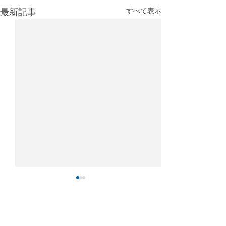
最新記事
すべて表示
26年4月フォワーダーラン
26年3月フォワ
キング
キング
2026年4月の日本発国際航空
2026年3月の日
コメント