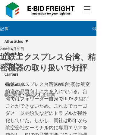
記事
All articles
2018年6月30日
All articles
近鉄エクスプレス台湾、精
Market
密機器の取り扱いで好評
Carriers
近鉄エクスプレス台湾(KWE台湾)は航空
Forwarders
輸送の品質向上に力を入れている。台
物流調達・物流入札用語集
湾ではフォワーダー自身でULD*を組む
ことができないため、これまでカーゴ
ダメージや紛失などのトラブルが慢性
化していた。しかし、同社は昨年から
航空会社ターミナル内に専用エリアを
確保し、KWEの品質基準に従って管理