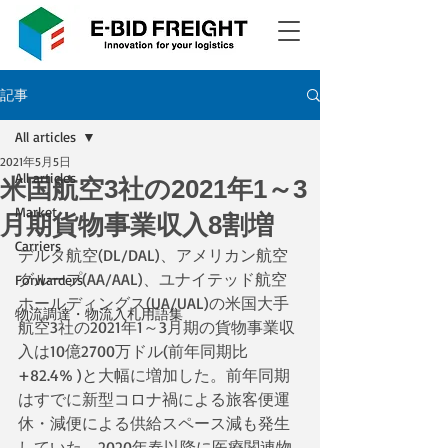
記事
All articles
2021年5月5日
All articles
米国航空3社の2021年1～3
Market
月期貨物事業収入8割増
Carriers
デルタ航空(DL/DAL)、アメリカン航空
グループ(AA/AAL)、ユナイテッド航空
Forwarders
ホールディングス(UA/UAL)の米国大手
物流調達・物流入札用語集
航空3社の2021年1～3月期の貨物事業収
入は10億2700万ドル(前年同期比
+82.4% )と大幅に増加した。前年同期
はすでに新型コロナ禍による旅客便運
休・減便による供給スペース減も発生
していた。2020年春以降に医療関連物