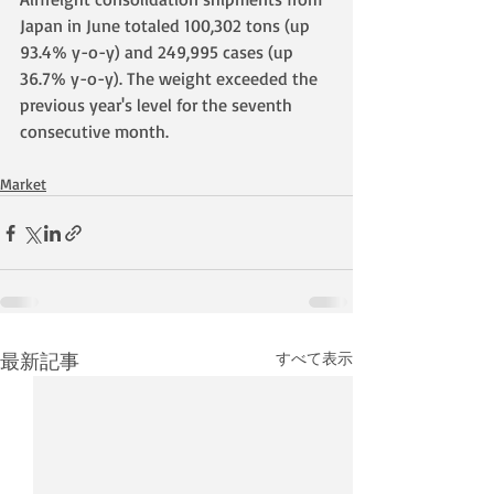
Japan in June totaled 100,302 tons (up 
93.4% y-o-y) and 249,995 cases (up 
36.7% y-o-y). The weight exceeded the 
previous year's level for the seventh 
consecutive month.
Market
最新記事
すべて表示