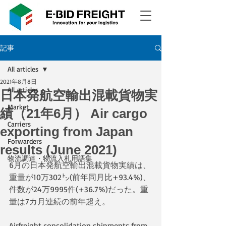
記事
All articles
2021年8月8日
All articles
日本発航空輸出混載貨物実
Market
績（21年6月） Air cargo
Carriers
exporting from Japan
Forwarders
results (June 2021)
物流調達・物流入札用語集
6月の日本発航空輸出混載貨物実績は、
重量が10万302㌧(前年同月比+93.4%)、
件数が24万9995件(+36.7%)だった。重
量は7カ月連続の前年超え。
Airfreight consolidation shipments from 