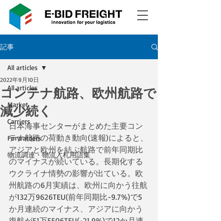
記事
All articles
2022年9月10日
All articles
コンテナ航路、欧州航路で
Market
減少続く
Carriers
日本海事センターがまとめた主要コン
テナ航路の荷動き動向(速報)によると、
Forwarders
アジアと欧州を結ぶ航路で前年同期比
物流調達・物流入札用語集
のマイナスが続いている。長期化する
ウクライナ情勢の影響が出ている。欧
州航路の6月実績は、欧州に向かう往航
が132万9626TEU(前年同期比-9.7%)で5
か月連続のマイナス、アジアに向かう
復航が51万5506TEU(-21.9%)で12か月連