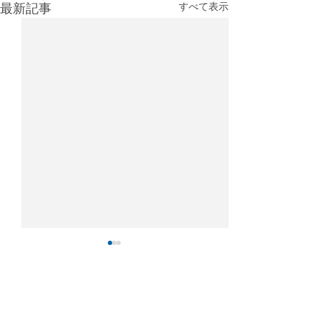
最新記事
すべて表示
UPS、フェデックスを抜
CargoAi、航
いて世界最大の貨物ハブ
送定時率ランキ
へと成長
表
シカゴのデポール大学チャデ
CargoAiによると、
コメント
ィック研究所の最新調査によ
航空貨物の定時配