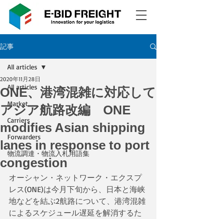
記事
All articles
2020年11月28日
All articles
ONE、港湾混雑に対応して
Market
アジア航路改編 ONE
Carriers
modifies Asian shipping
Forwarders
lanes in response to port
物流調達・物流入札用語集
congestion
オーシャン・ネットワーク・エクスプ
レス(ONE)は今月下旬から、日本と海峡
地などを結ぶ2航路について、港湾混雑
によるスケジュール遅延を解消するた