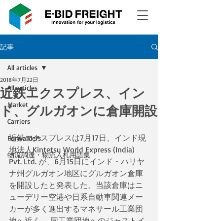
記事
All articles
2018年7月22日
All articles
近鉄エクスプレス、イン
Market
ド、グルガオンに倉庫開設
Carriers
近鉄エクスプレスは7月17日、インド現
Forwarders
地法人Kintetsu World Express (India) 
物流調達・物流入札用語集
Pvt. Ltd. が、6月15日にインド・ハリヤ
ナ州グルガオン地区にグルガオン倉庫
を開設したと発表した。当該倉庫はニ
ューデリー空港や日系自動車関連メー
カーが多く進出するマネサール工業団
地へ近く、 同工業団地へのジャストイ