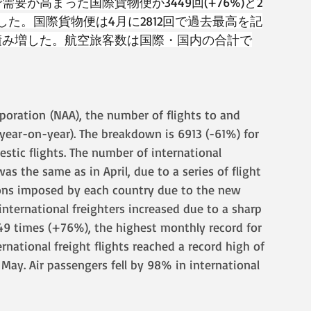
要が高まった国際貨物便が3449回(+76%)と2
た。国際貨物便は4月に2812回で過去最高を記
積み増した。航空旅客数は国際・国内の合計で
rporation (NAA), the number of flights to and 
year-on-year). The breakdown is 6913 (-61%) for 
stic flights. The number of international 
s the same as in April, due to a series of flight 
ions imposed by each country due to the new 
nternational freighters increased due to a sharp 
49 times (+76%), the highest monthly record for 
ational freight flights reached a record high of 
in May. Air passengers fell by 98% in international 