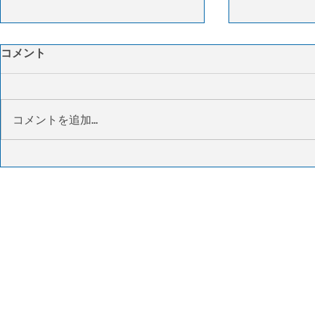
燃料高とキャパシティー不足
IATA：4
コメント
で米物流コスト上昇 荷主に
要は4％増
柔軟な物流戦略求める
復も中東情
3PLのITSロジスティクスは6月の
国際航空運送協
サプライチェーン報告で、燃料価
した2026年
コメントを追加…
格の上昇とキャパシティーの縮小
よると、世界
を背景に、米国の物流コストが上
は前年同月比
昇しているとの見方を示した。需
方、供給能力（
要は依然弱含みながらも、規制強
少し、貨物搭
化や取締りの影響でトラック輸送
上昇して46.
能力が市場から退出し、運賃は過
では、アジア太
去最高水準に達している。在庫数
増と最も高い
量は横ばいにもかかわらず保管コ
6.0％増加
ストも上昇し、企業負担は拡大し
は紛争の影響を
ている。さらにUPSやフェデック
った。IATA
スはネットワーク再編を進め、配
拡大
送