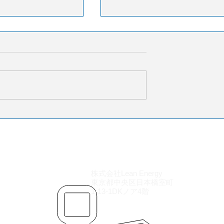
月の航空貨物輸送需
2025年航空貨物空港ラン
、アジア主導で回
グ：香港が首位を維持
勢が重荷
会（IATA）が発表
国際空港評議会（ACI）は2025
4月の航空貨物統計に
の世界貨物取扱量ランキング
の航空貨物輸送需要
表し、香港国際空港（HKG）が
4.0％増加した。一
百万トン超（前年比+2.7%）
ACTK）は0.4％減
位を維持した。2010年以降で1
載率は1.9ポイント
目のトップとなる。2位は上海
0％となった。地域別
東（PVG）、3位は米アンカレ
平洋地域が10.5％
ジ（ANC）。4位米ルイビル
伸びを示し、欧州も
（SDF）と5位米マイアミ（MI
した。一方、中東地域
株式会社Lean Energy
はいずれも2桁成長を記録した
東京都中央区日本橋室町
受け18.2％減とな
6位米メンフィス（MEM）は大
1-13-1DKノア4階
は、アジア関連の貿易
減となったが上位を維持。7位
国仁川（ICN