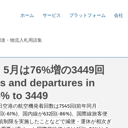
ホーム
サービス
プラットフォーム
会社
調達・物流入札用語集
月は76%増の3449回
ls and departures in
6% to 3449
田空港の航空機発着回数は7545回(前年同月
(-61%)、国内線が632回(-86%)。国際線旅客便
航制限を実施したことなどで減便・運休が相次ぎ