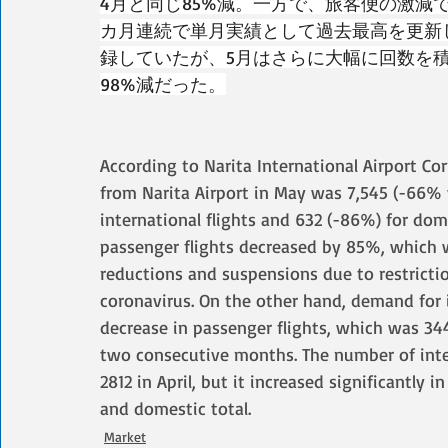
4月と同じ85%減。一方で、旅客便の激減で需
カ月連続で単月実績として過去最高を更新し
録していたが、5月はさらに大幅に回数を
98%減だった。
According to Narita International Airport Co
from Narita Airport in May was 7,545 (-66% 
international flights and 632 (-86%) for dome
passenger flights decreased by 85%, which wa
reductions and suspensions due to restrict
coronavirus. On the other hand, demand for i
decrease in passenger flights, which was 34
two consecutive months. The number of intern
2812 in April, but it increased significantly 
and domestic total.
Market