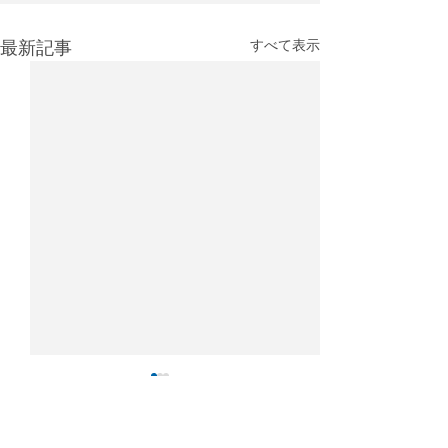
最新記事
すべて表示
UPS、フェデックスを抜
CargoAi、航
いて世界最大の貨物ハブ
送定時率ランキ
へと成長
表