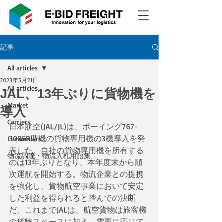
記事
All articles
2023年5月21日
All articles
JAL、13年ぶりに貨物機を
Market
導入
Carriers
日本航空(JAL/JL)は、ボーイング767-
300ER型機の貨物専用機の3機導入を発
Forwarders
表した。自社の貨物専用機を所有する
物流調達・物流入札用語集
のは13年ぶりとなり、本年度末から順
次運航を開始する。物流企業との提携
を強化し、貨物航空事業において安定
した利益を得られると踏んでの決断
だ。これまでJALは、航空貨物は旅客機
の貨物スペースに加え、需要に応じて