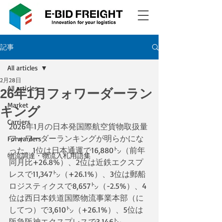
記事
All articles
2月28日
All articles
26年1月フォワーダーラン
Market
キング
Carriers
2026年1月の日本発国際航空貨物取扱量
フォワーダーランキングが明らかにな
Forwarders
った。1位は日本通運で16,880㌧（前年
物流調達・物流入札用語集
同月比+26.8%）、2位は近鉄エクスプ
レスで11,347㌧（+26.1%）、3位は郵船
ロジスティクスで8,657㌧（-2.5%）、4
位は西日本鉄道国際物流事業本部（に
してつ）で3,610㌧（+26.1%）、5位は
阪急阪神エクスプレスで3,146㌧