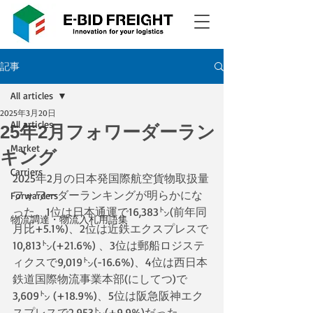
記事
All articles
2025年3月20日
All articles
25年2月フォワーダーラン
Market
キング
Carriers
2025年2月の日本発国際航空貨物取扱量
フォワーダーランキングが明らかにな
Forwarders
った。1位は日本通運で16,383㌧(前年同
物流調達・物流入札用語集
月比+5.1%)、2位は近鉄エクスプレスで
10,813㌧(+21.6%) 、3位は郵船ロジステ
ィクスで9,019㌧(-16.6%)、4位は西日本
鉄道国際物流事業本部(にしてつ)で
3,609㌧ (+18.9%)、5位は阪急阪神エク
スプレスで2,953㌧(+9.9%)だった。