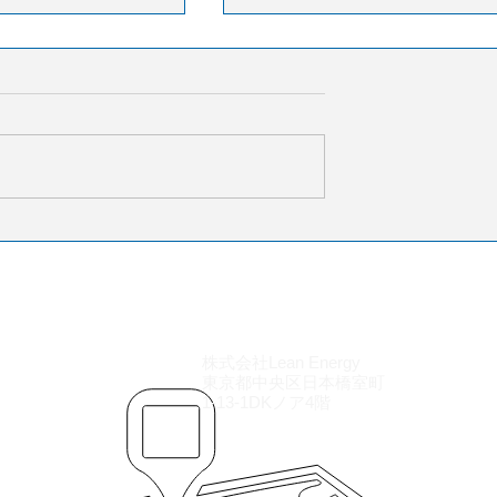
ォワーダーランキ
26年4月フォワーダーラン
ング
の日本発国際航空貨物
2026年4月の日本発国際航空貨
ーダーランキングが
取扱量フォワーダーランキン
た。1位は日本通運
明らかになった。1位は日本通
（前年同月比
で18,177㌧（前年同月比
2位は近鉄エクスプレ
+0.9%）、2位は近鉄エクスプ
（+46.5%）、3位は
スで12,641㌧（+52.9%）、3位
クスで8,898㌧
郵船ロジスティクスで9,032㌧
、4位は西日本鉄道国
（+1.7%）、4位は西日本鉄道
部（にしてつ）で
際物流事業本部（にしてつ）
5.0%）、5位は阪急阪
株式会社Lean Energy
4,579㌧（+21.7%）、5位は阪
東京都中央区日本橋室町
で3,256㌧
神エクスプレスで3,411㌧
1-13-1DKノア4階
）となった。近鉄エクス
（+8.1%）となった。近鉄エ
プレ