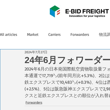
All articles
Market
Carriers
Forwarders
物流
2024年7月27日
24年6月フォワーダ
2024年6月の日本発国際航空貨物取扱量
本通運で17,719㌧(前年同月比+5.3%)、2位
鉄エクスプレスで10,483㌧(+0.3%)、4位
(+2.5%)、5位は阪急阪神エクスプレスで2,
クスと近鉄エクスプレスとの順位が入れ替
Forwarders