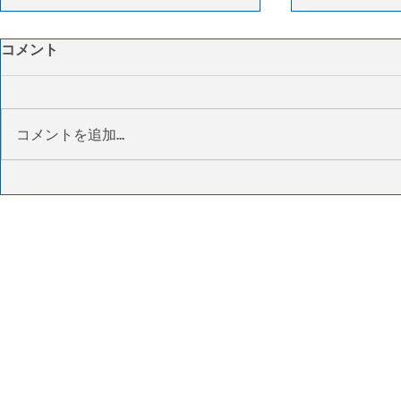
26年6月フォワーダーランキ
26年5月フ
コメント
ング
ング
2026年6月の日本発国際航空貨物
2026年5月
取扱量フォワーダーランキングが
取扱量フォワ
コメントを追加…
明らかになった。1位は日本通運
明らかになっ
で20,178㌧（前年同月比
で17,260㌧
+25.4%）、2位は近鉄エクスプレ
+3.7%）、
スで15,573㌧（+41.0%）、3位は
スで11,911㌧
郵船ロジスティクスで9,825㌧
郵船ロジスティ
（+7.7%）、4位は西日本鉄道国
（-0.7%）
際物流事業本部（にしてつ）で
際物流事業本
4,440㌧（+10.9%）、5位は阪急
4,069㌧（+
阪神エクスプレスで3,452㌧
神エクスプレス
（+18.5%）となった。前年同月
（+9.8%
を
プレス