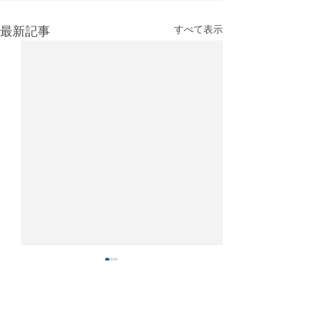
最新記事
すべて表示
26年5月フォワーダーラン
26年4月フォワ
キング
キング