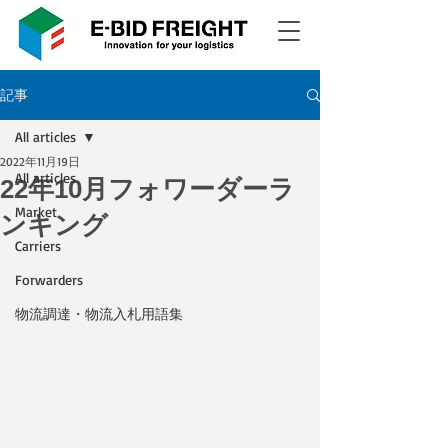
記事
All articles
2022年11月19日
All articles
22年10月フォワーダーラ
Market
ンキング
Carriers
Forwarders
物流調達・物流入札用語集