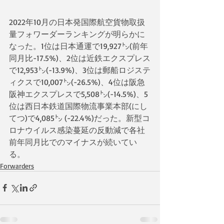
2022年10月の日本発国際航空貨物取扱
量フォワーダーランキングが明らかに
なった。1位は日本通運で19,927㌧(前年
同月比-17.5%)、2位は近鉄エクスプレス
で12,953㌧(-13.9%)、3位は郵船ロジステ
ィクスで10,007㌧(-26.5%)、4位は阪急
阪神エクスプレスで5,508㌧(-14.5%)、5
位は西日本鉄道国際物流事業本部(にし
てつ)で4,085㌧ (-22.4%)だった。新型コ
ロナウイルス感染蔓延の反動減で各社
前年同月比でのマイナスが続いてい
る。
Forwarders