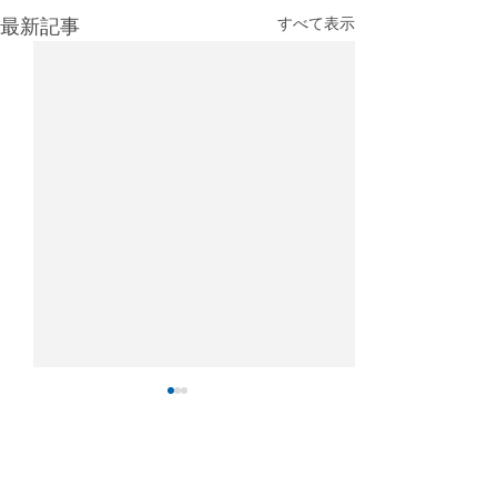
最新記事
すべて表示
IATA：4月の航空貨物輸送
2025年航空貨
需要は4％増、アジア主導
キング：香港が
で回復も中東情勢が重荷
持
国際航空運送協会（IATA）が
国際空港評議会（A
コメント