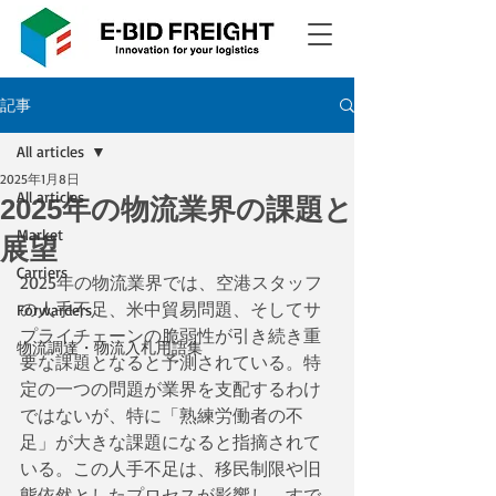
記事
All articles
2025年1月8日
All articles
2025年の物流業界の課題と
Market
展望
Carriers
2025年の物流業界では、空港スタッフ
の人手不足、米中貿易問題、そしてサ
Forwarders
プライチェーンの脆弱性が引き続き重
物流調達・物流入札用語集
要な課題となると予測されている。特
定の一つの問題が業界を支配するわけ
ではないが、特に「熟練労働者の不
足」が大きな課題になると指摘されて
いる。この人手不足は、移民制限や旧
態依然としたプロセスが影響し、すで