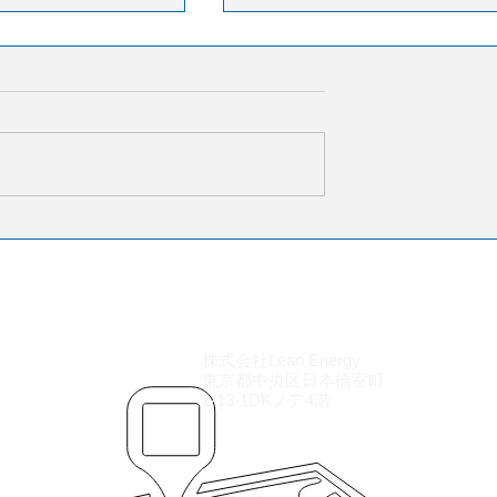
、FedEx物流事業
燃料高とキャパシティー不
ルで買収へ
で米物流コスト上昇 荷主
柔軟な物流戦略求める
グループは、フェデック
3PLのITSロジスティクスは6月
業であるフェデックス
サプライチェーン報告で、燃
ーンを約14億ドルで
格の上昇とキャパシティーの
表した。買収により
を背景に、米国の物流コスト
Aロジスティクスの北
昇しているとの見方を示した
大幅に拡大する。両
要は依然弱含みながらも、規
と海上輸送でも長期
化や取締りの影響でトラック
輸送ネットワークの
能力が市場から退出し、運賃
ライチェーンの強化
去最高水準に達している。在
収完了は今年中を予
株式会社Lean Energy
量は横ばいにもかかわらず保
東京都中央区日本橋室町
規制当局の承認を条
ストも上昇し、企業負担は拡
1-13-1DKノア4階
。
ている。さらにUPSやフェデッ
スはネットワーク再編を進め
送