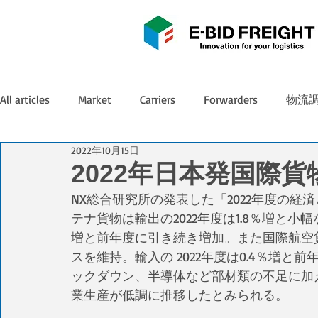
All articles
Market
Carriers
Forwarders
物流
2022年10月15日
2022年日本発国際
NX総合研究所の発表した「2022年度の経
テナ貨物は輸出の2022年度は1.8％増と小幅
増と前年度に引き続き増加。また国際航空貨物
スを維持。輸入の 2022年度は0.4％増
ックダウン、半導体など部材類の不足に加
業生産が低調に推移したとみられる。