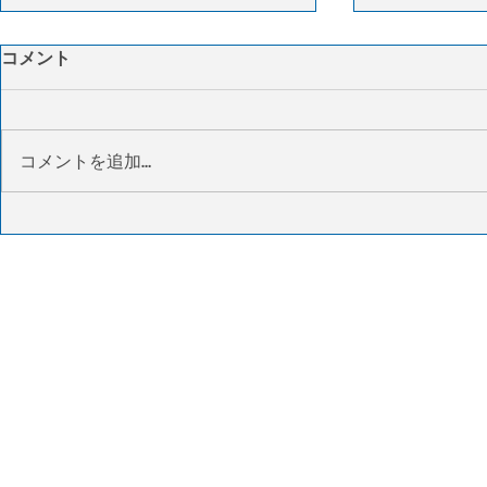
26年6月フォワーダーランキ
CMA CGM
コメント
ング
を14億ド
2026年6月の日本発国際航空貨物
CMA CGM
取扱量フォワーダーランキングが
スの3PL事
コメントを追加…
明らかになった。1位は日本通運
サプライチェ
で20,178㌧（前年同月比
買収すると発
+25.4%）、2位は近鉄エクスプレ
傘下のCEV
スで15,573㌧（+41.0%）、3位は
米物流事業を
郵船ロジスティクスで9,825㌧
社は航空貨物
（+7.7%）、4位は西日本鉄道国
提携を結び、
際物流事業本部（にしてつ）で
効率化やサプ
4,440㌧（+10.9%）、5位は阪急
を進める。買
阪神エクスプレスで3,452㌧
定しており、
（+18.5%）となった。前年同月
件としている
を