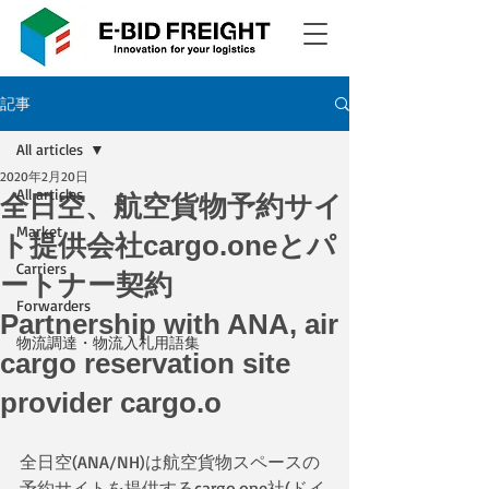
記事
All articles
2020年2月20日
All articles
全日空、航空貨物予約サイ
Market
ト提供会社cargo.oneとパ
Carriers
ートナー契約
Forwarders
Partnership with ANA, air
物流調達・物流入札用語集
cargo reservation site
provider cargo.o
全日空(ANA/NH)は航空貨物スペースの
予約サイトを提供するcargo.one社(ドイ