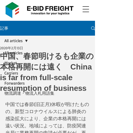
記事
All articles
2020年2月13日
All articles
中国、春節明けるも企業の
Market
本格再開には遠く China
Carriers
is far from full-scale
Forwarders
resumption of business
物流調達・物流入札用語集
中国では春節(旧正月)休暇が明けたもの
の、新型コロナウイルスによる肺炎の
感染拡大により、企業の本格再開には
遠い状況。地域によっては、防疫関連
当局に業務再開の申請が必要だが、再