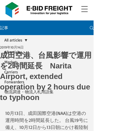
記事
All articles
2019年10月14日
All articles
成田空港、台風影響で運用
Market
を2時間延長 Narita
Carriers
Airport, extended
Forwarders
operation by 2 hours due
物流調達・物流入札用語集
to typhoon
10月13日、成田国際空港(NAA)は空港の
運用時間を2時間延長した。 台風19号に
備え、10月12日から13日朝にかけ着陸制