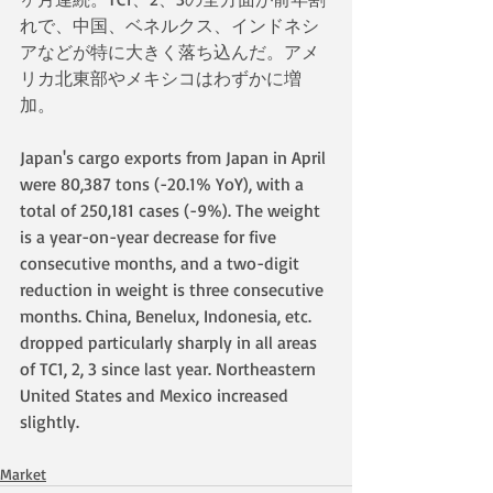
れで、中国、ベネルクス、インドネシ
アなどが特に大きく落ち込んだ。アメ
リカ北東部やメキシコはわずかに増
加。
Japan's cargo exports from Japan in April 
were 80,387 tons (-20.1% YoY), with a 
total of 250,181 cases (-9%). The weight 
is a year-on-year decrease for five 
consecutive months, and a two-digit 
reduction in weight is three consecutive 
months. China, Benelux, Indonesia, etc. 
dropped particularly sharply in all areas 
of TC1, 2, 3 since last year. Northeastern 
United States and Mexico increased 
slightly.　
Market