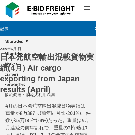
記事
All articles
2019年6月1日
All articles
日本発航空輸出混載貨物実
Market
績(4月) Air cargo
Carriers
exporting from Japan
Forwarders
results (April)
物流調達・物流入札用語集
4月の日本発航空輸出混載貨物実績は、
重量が8万387㌧(前年同月比-20.1%)、件
数が25万181件(-9%)だった。重量は5カ
月連続の前年割れで、重量の2桁減は3
ヶ月連続。TC1、2、3の全方面が前年割