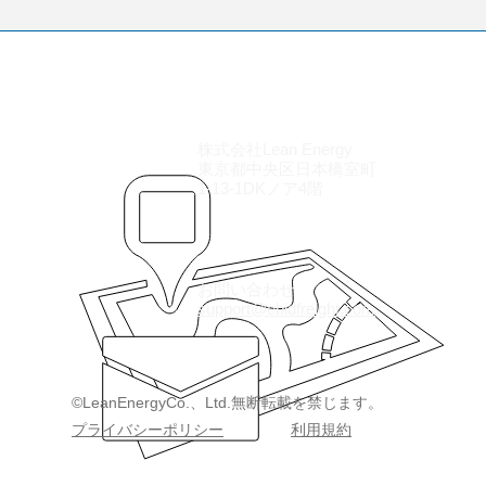
の見方を示した。需
力」**と呼ばれます。 ACTKは
みながらも、規制強
輸送可能な貨物重量（トン） 
影響でトラック輸送
輸送距離（キロメートル） で
ら退出し、運賃は過
算されます。 ACTKの意味 ACT
達している。在庫数
「どれだけ貨物を運ぶ能力が
もかかわらず保管コ
株式会社Lean Energy
か」を表します。 例えば、 10
東京都中央区日本橋室町
、企業負担は拡大し
ン積載
1-13-1DKノア4階
にUPSやフェデック
ーク再編を進め、配
​お問い合わせ
support@ebidfreight.com
​©LeanEnergyCo.、Ltd.無断転載を禁じます。
​プライバシーポリシー
​利用規約