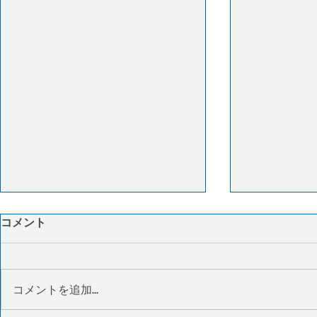
CMA CGM、FedEx物流事業
燃料高とキ
コメント
を14億ドルで買収へ
で米物流コ
柔軟な物流
CMA CGMグループは、フェデック
3PLのITS
スの3PL事業であるフェデックス
サプライチェ
コメントを追加…
サプライチェーンを約14億ドルで
格の上昇とキ
買収すると発表した。買収により
を背景に、米