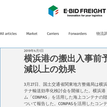
All articles
Market
Carriers
Forwarders
物流
2019年4月1日
横浜港の搬出入事前
減以上の効果
3月27日、国土交通省関東地方整備局は横
テナ輸送効率化検討会を開催した。横浜港
ム「CONPAS」を活用した海上コンテナ
ついて報告した。CONPASを活用したコ