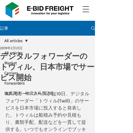
記事
All articles
2019年2月21日
All articles
デジタルフォワーダーの
Market
トウィル、日本市場でサー
Carriers
ビス開始
Forwarders
物流調達・物流入札用語集
A.P. モラー・マースクは10日、デジタル
フォワーダー「トウィル(Twill)」のサー
ビスを日本市場に投入すると発表し
た。トウィルは船積み予約や見積も
り、書類手配、配送などを一貫して提
供する。いつでもオンラインでブッキ