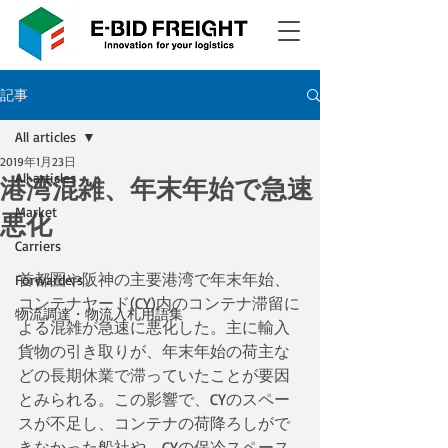
記事
All articles
2019年1月23日
All articles
港湾混雑、年末年始で急速
Market
悪化
Carriers
首都圏や阪神の主要港湾で年末年始、
Forwarders
コンテナヤード(CY)内のコンテナ滞留に
物流調達・物流入札用語集
よる混雑が急速に悪化した。主に輸入
貨物の引き取りが、年末年始の荷主な
どの長期休業で滞っていたことが要因
とみられる。この影響で、CYのスペー
スが不足し、コンテナの荷降ろしがで
きなかった船社や、CYの保冷スペース