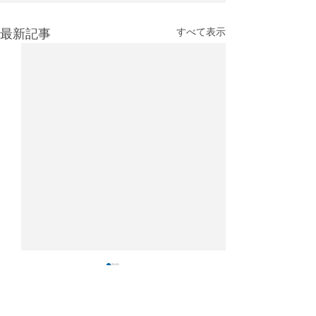
最新記事
すべて表示
IATA：4月の航空貨物輸送
2025年航空貨
需要は4％増、アジア主導
キング：香港が
で回復も中東情勢が重荷
持