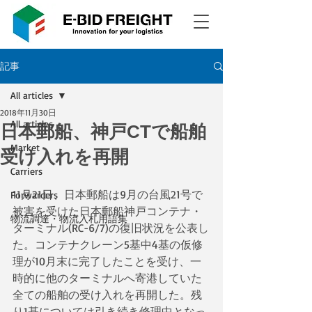
記事
All articles
2018年11月30日
All articles
日本郵船、神戸CTで船舶
Market
受け入れを再開
Carriers
11月21日、日本郵船は9月の台風21号で
Forwarders
被害を受けた日本郵船神戸コンテナ・
物流調達・物流入札用語集
ターミナル(RC-6/7)の復旧状況を公表し
た。コンテナクレーン5基中4基の仮修
理が10月末に完了したことを受け、一
時的に他のターミナルへ寄港していた
全ての船舶の受け入れを再開した。残
り1基については引き続き修理中となっ