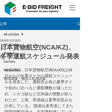
記事
All articles
2018年10月30日
All articles
日本貨物航空(NCA/KZ)、
Market
冬季運航スケジュール発表
Carriers
10月29日、日本貨物航空(NCA/KZ)は28
Forwarders
日からの冬季ダイヤの運航スケジュー
物流調達・物流入札用語集
ルを発表した。運航停止前の夏季ダイ
ヤ初めに比べると運航機数が減ったた
め、シカゴ線など北米線の便数が絞ら
れたが、上海、香港線は夏季初並みを
計画している。 開港以来寄港してきた
関西国際空港は、共同運航便している