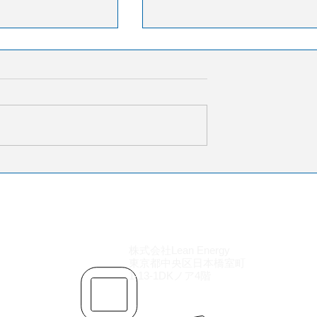
ェデックスを抜いて
CargoAi、航空貨物の配送
貨物ハブへと成長
時率ランキングを発表
ール大学チャディッ
CargoAiによると、2025年の航
新調査によると、
貨物の定時配送率（DAP）は
ル拠点（SDF）は、
62.7％に低下した。関税制度
とされてきたフェデ
更やネットワーク再編、ピー
フィス拠点（MEM）
の混雑が運航に影響を与えた
界最大の国際エクス
う。ルート別ランキングでは
物ハブとなった。調
北（TPE）―仁川（ICN）
Sが1日当たりの発着
（96％）、仁川（ICN）―成田
にトン数および輸送
（NRT）（94％）、成田（NRT
フェデックスを上回
株式会社Lean Energy
―仁川（ICN）（93％）など東
東京都中央区日本橋室町
る。この変化の背景
ジアの短距離路線が上位を占
1-13-1DKノア4階
要の変化、メンフィ
た。一方、成都（CTU）―フラ
間便の減少、そして
クフルト（FRA）