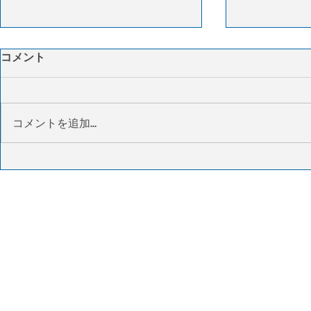
CMA CGM、FedEx物流事業
UPS、フ
コメント
を14億ドルで買収へ
世界最大の
CMA CGMグループは、フェデック
シカゴのデポ
スの3PL事業であるフェデックス
ク研究所の最
コメントを追加…
サプライチェーンを約14億ドルで
UPSのルイビ
買収すると発表した。買収により
長年世界最大
傘下のCEVAロジスティクスの北
ックスのメン
米物流事業を大幅に拡大する。両
を上回り、世
社は航空貨物と海上輸送でも長期
プレス航空貨
提携を結び、輸送ネットワークの
査では、UP
効率化やサプライチェーンの強化
便数、ならび
を進める。買収完了は今年中を予
容量の両面で
定しており、規制当局の承認を条
ったとしてい
件としている。
には、貨物需
スにおける昼