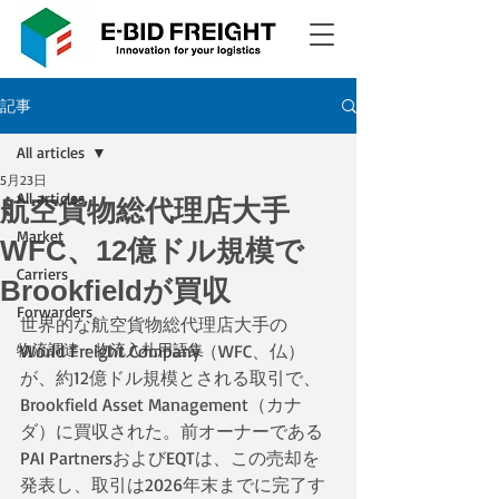
記事
All articles
5月23日
All articles
航空貨物総代理店大手
Market
WFC、12億ドル規模で
Carriers
Brookfieldが買収
Forwarders
世界的な航空貨物総代理店大手の
物流調達・物流入札用語集
World Freight Company（WFC、仏）
が、約12億ドル規模とされる取引で、
Brookfield Asset Management（カナ
ダ）に買収された。前オーナーである
PAI PartnersおよびEQTは、この売却を
発表し、取引は2026年末までに完了す