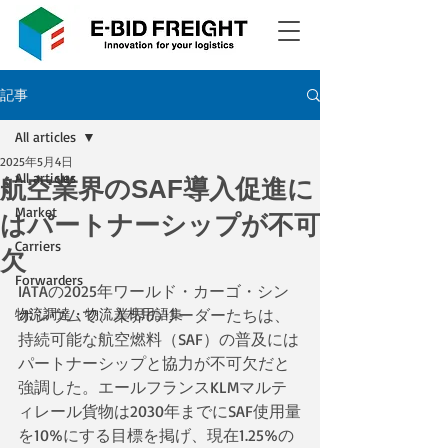
記事
All articles
2025年5月4日
All articles
航空業界のSAF導入促進に
Market
はパートナーシップが不可
Carriers
欠
Forwarders
IATAの2025年ワールド・カーゴ・シン
物流調達・物流入札用語集
ポジウムで、業界のリーダーたちは、
持続可能な航空燃料（SAF）の普及には
パートナーシップと協力が不可欠だと
強調した。エールフランスKLMマルテ
ィレール貨物は2030年までにSAF使用量
を10%にする目標を掲げ、現在1.25%の