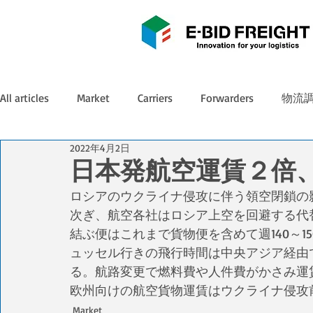
All articles
Market
Carriers
Forwarders
物流
2022年4月2日
日本発航空運賃２倍
ロシアのウクライナ侵攻に伴う領空閉鎖の
次ぎ、航空各社はロシア上空を回避する代
結ぶ便はこれまで貨物便を含めて週140～15
ュッセル行きの飛行時間は中央アジア経由で
る。航路変更で燃料費や人件費がかさみ運
欧州向けの航空貨物運賃はウクライナ侵攻
Market