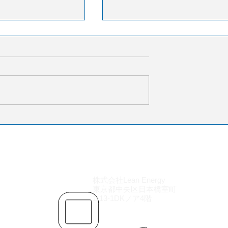
月の航空貨物輸送需
2025年航空貨物空港ラン
、アジア主導で回
グ：香港が首位を維持
勢が重荷
会（IATA）が発表
国際空港評議会（ACI）は2025
4月の航空貨物統計に
の世界貨物取扱量ランキング
の航空貨物輸送需要
表し、香港国際空港（HKG）が
4.0％増加した。一
百万トン超（前年比+2.7%）
ACTK）は0.4％減
位を維持した。2010年以降で1
載率は1.9ポイント
目のトップとなる。2位は上海
0％となった。地域別
東（PVG）、3位は米アンカレ
平洋地域が10.5％
ジ（ANC）。4位米ルイビル
伸びを示し、欧州も
（SDF）と5位米マイアミ（MI
した。一方、中東地域
株式会社Lean Energy
はいずれも2桁成長を記録した
東京都中央区日本橋室町
受け18.2％減とな
6位米メンフィス（MEM）は大
1-13-1DKノア4階
は、アジア関連の貿易
減となったが上位を維持。7位
国仁川（ICN