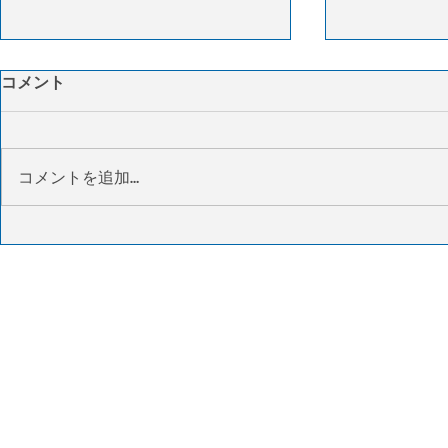
燃料高とキャパシティー不足
IATA：4
コメント
で米物流コスト上昇 荷主に
要は4％増
柔軟な物流戦略求める
復も中東情
3PLのITSロジスティクスは6月の
国際航空運送協
サプライチェーン報告で、燃料価
した2026年
コメントを追加…
格の上昇とキャパシティーの縮小
よると、世界
を背景に、米国の物流コストが上
は前年同月比
昇しているとの見方を示した。需
方、供給能力（
要は依然弱含みながらも、規制強
少し、貨物搭
化や取締りの影響でトラック輸送
上昇して46.
能力が市場から退出し、運賃は過
では、アジア太
去最高水準に達している。在庫数
増と最も高い
量は横ばいにもかかわらず保管コ
6.0％増加
ストも上昇し、企業負担は拡大し
は紛争の影響を
ている。さらにUPSやフェデック
った。IATA
スはネットワーク再編を進め、配
拡大