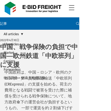
記事
All articles
2022年4月10日
All articles
中国、戦争保険の負担で中
Market
国―欧州鉄道「中欧班列」
Carriers
に支援
Forwarders
中国政府は、中国－ロシア・欧州のク
物流調達・物流入札用語集
ロスボーダー貨物鉄道輸送「中欧班列
(CRExpress)」の支援を始める。荷主の
費用となる戦闘で被害を受けた際に補
償を受けられる戦争保険について、地
方政府傘下の運営会社が負担するとい
うもの。 一部で運賃を約２割値下げす